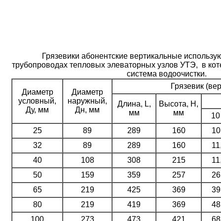
Грязевики абонентские вертикальные использую
трубопроводах тепловых элеваторных узлов УТЭ, в коте
система водоочистки.
Грязевик (ве
Диаметр
Диаметр
условный,
наружный,
Длина, L,
Высота, Н,
Ду, мм
Дн, мм
мм
мм
10
25
89
289
160
10
32
89
289
160
11
40
108
308
215
11
50
159
359
257
26
65
219
425
369
39
80
219
419
369
48
100
273
473
421
68