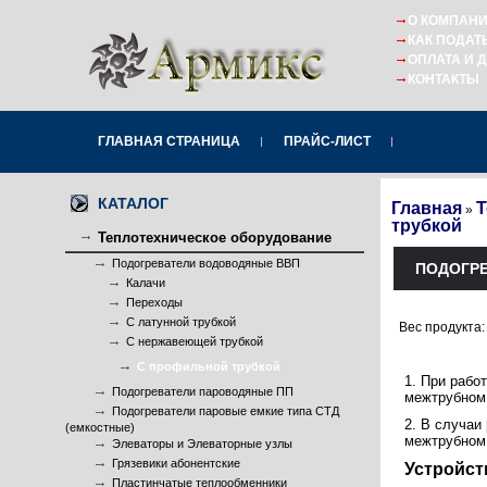
О КОМПАН
КАК ПОДАТ
ОПЛАТА И 
КОНТАКТЫ
ГЛАВНАЯ СТРАНИЦА
ПРАЙС-ЛИСТ
КАТАЛОГ
Главная
Т
»
трубкой
Теплотехническое оборудование
Подогреватели водоводяные ВВП
ПОДОГРЕ
Калачи
Переходы
С латунной трубкой
Вес продукта:
С нержавеющей трубкой
С профильной трубкой
1. При рабо
Подогреватели пароводяные ПП
межтрубном 
Подогреватели паровые емкие типа СТД
2. В случаи
(емкостные)
межтрубном 
Элеваторы и Элеваторные узлы
Грязевики абонентские
Устройст
Пластинчатые теплообменники