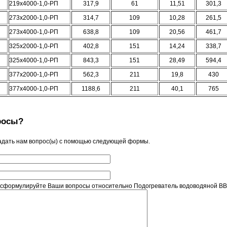
219х4000-1,0-РП
317,9
61
11,51
301,3
273х2000-1,0-РП
314,7
109
10,28
261,5
273х4000-1,0-РП
638,8
109
20,56
461,7
325х2000-1,0-РП
402,8
151
14,24
338,7
325х4000-1,0-РП
843,3
151
28,49
594,4
377х2000-1,0-РП
562,3
211
19,8
430
377х4000-1,0-РП
1188,6
211
40,1
765
росы?
адать нам вопрос(ы) с помощью следующей формы.
 сформулируйте Ваши вопросы относительно Подогреватель водоводяной ВВП