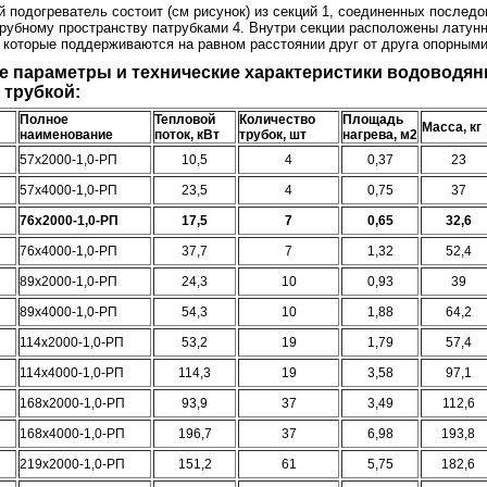
 подогреватель состоит (см рисунок) из секций 1, соединенных послед
трубному пространству патрубками 4. Внутри секции расположены лату
, которые поддерживаются на равном расстоянии друг от друга опорными
 параметры и технические характеристики водоводян
 трубкой:
Полное
Тепловой
Количество
Площадь
Масса, кг
наименование
поток, кВт
трубок, шт
нагрева, м2
57х2000-1,0-РП
10,5
4
0,37
23
57х4000-1,0-РП
23,5
4
0,75
37
76х2000-1,0-РП
17,5
7
0,65
32,6
76х4000-1,0-РП
37,7
7
1,32
52,4
89х2000-1,0-РП
24,3
10
0,93
39
89х4000-1,0-РП
54,3
10
1,88
64,2
114х2000-1,0-РП
53,2
19
1,79
57,4
114х4000-1,0-РП
114,3
19
3,58
97,1
168х2000-1,0-РП
93,9
37
3,49
112,6
168х4000-1,0-РП
196,7
37
6,98
193,8
219х2000-1,0-РП
151,2
61
5,75
182,6