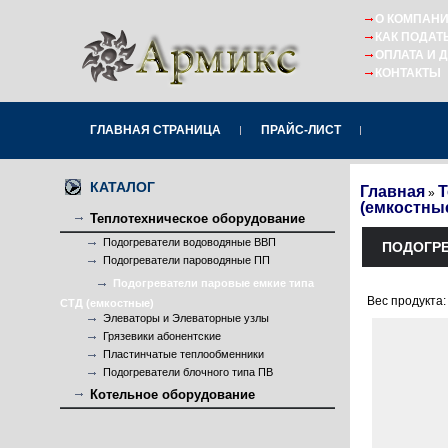
О КОМПАН
КАК ПОДАТ
ОПЛАТА И 
КОНТАКТЫ
ГЛАВНАЯ СТРАНИЦА
ПРАЙС-ЛИСТ
КАТАЛОГ
Главная
Т
»
(емкостны
Теплотехническое оборудование
Подогреватели водоводяные ВВП
ПОДОГРЕ
Подогреватели пароводяные ПП
Подогреватели паровые емкие типа
Вес продукта:
СТД (емкостные)
Элеваторы и Элеваторные узлы
Грязевики абонентские
Пластинчатые теплообменники
Подогреватели блочного типа ПВ
Котельное оборудование