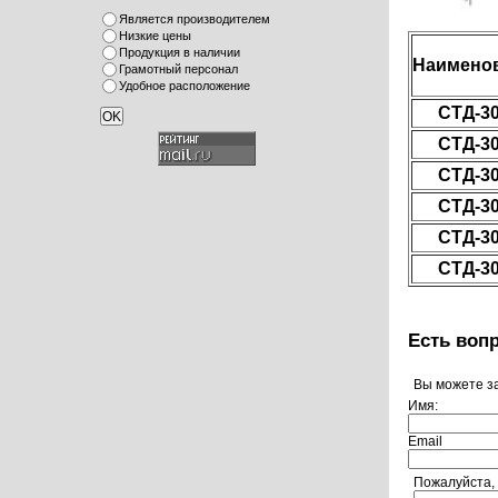
Является производителем
Низкие цены
Продукция в наличии
Наимено
Грамотный персонал
Удобное расположение
СТД-3
СТД-3
СТД-3
СТД-3
СТД-3
СТД-3
Есть воп
Вы можете з
Имя:
Email
Пожалуйста,