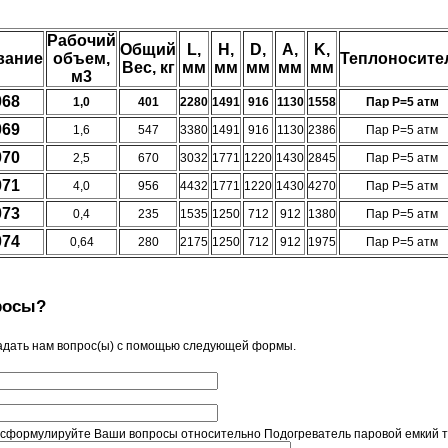
Рабочий
Общий
L,
H,
D,
A,
K,
вание
объем,
Теплоносите
Вес, кг
мм
мм
мм
мм
мм
м3
068
1,0
401
2280
1491
916
1130
1558
Пар P=5 атм
069
1,6
547
3380
1491
916
1130
2386
Пар P=5 атм
070
2,5
670
3032
1771
1220
1430
2845
Пар P=5 атм
071
4,0
956
4432
1771
1220
1430
4270
Пар P=5 атм
073
0,4
235
1535
1250
712
912
1380
Пар P=5 атм
074
0,64
280
2175
1250
712
912
1975
Пар P=5 атм
росы?
адать нам вопрос(ы) с помощью следующей формы.
 сформулируйте Ваши вопросы относительно Подогреватель паровой емкий ти