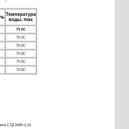
Температура
ль
воды, max
75 0С
75 0С
75 0С
75 0С
75 0С
75 0С
па СТД 3068 (1,0):